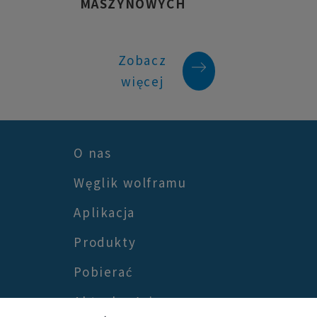
MASZYNOWYCH
Zobacz
więcej
O nas
Węglik wolframu
Aplikacja
Produkty
Pobierać
Aktualności