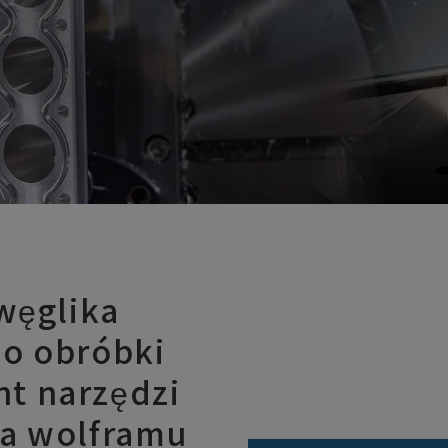
 węglika
do obróbki
t narzędzi
ka wolframu