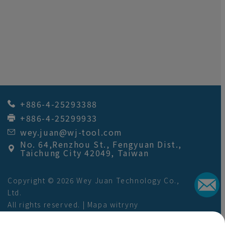
+886-4-25293388
+886-4-25299933
wey.juan@wj-tool.com
No. 64,Renzhou St.
,
Fengyuan Dist.
,
Taichung City
42049
,
Taiwan
Copyright © 2026
Wey Juan Technology Co.,
Ltd.
All rights reserved. |
Mapa witryny
VAT Number: 12628668