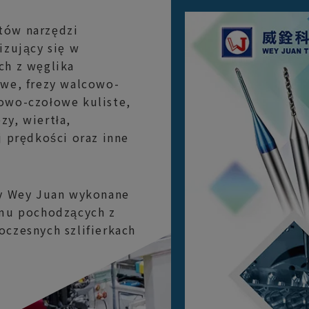
tów narzędzi
izujący się w
ch z węglika
owe, frezy walcowo-
owo-czołowe kuliste,
zy, wiertła,
j prędkości oraz inne
my Wey Juan wykonane
amu pochodzących z
oczesnych szlifierkach