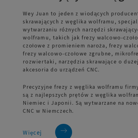
Wey Juan to jeden z wiodących producen
skrawających z węglika wolframu, specjal
wytwarzaniu różnych narzędzi skrawający
wolframu, takich jak frezy walcowo-czoł
czołowe z promieniem naroża, frezy walc
frezy walcowo-czołowe zgrubne, mikrofre
rozwiertaki, narzędzia skrawające o duże
akcesoria do urządzeń CNC.
Precyzyjne frezy z węglika wolframu fir
są z najlepszych prętów z węglika wolfr
Niemiec i Japonii. Są wytwarzane na now
CNC w Niemczech.
Więcej