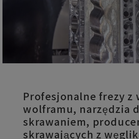
Profesjonalne frezy z
wolframu, narzędzia 
skrawaniem, producen
skrawających z węgli