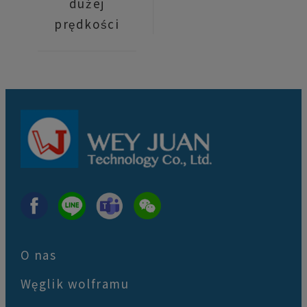
dużej
prędkości
O nas
Węglik wolframu