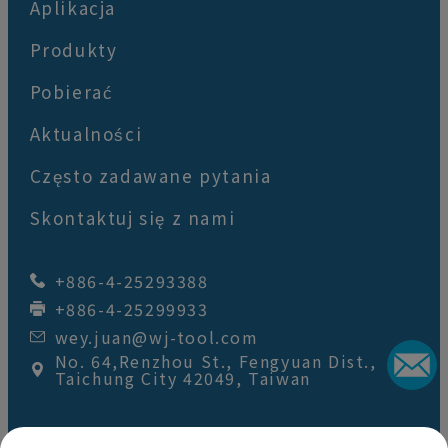
Aplikacja
Produkty
Pobierać
Aktualności
Często zadawane pytania
Skontaktuj się z nami
+886-4-25293388
+886-4-25299933
wey.juan@wj-tool.com
No. 64,Renzhou St.
,
Fengyuan Dist.
,
Taichung City
42049
,
Taiwan
Copyright © 2026
Wey Juan Technology Co., Ltd.