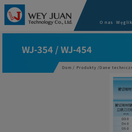
Panel zarządzania plikami cookies
O nas
Węgli
WJ-354 / WJ-454
Dom
Produkty
Dane technicz