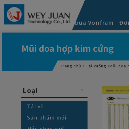
Bảng quản lý cookie
Về chúng tôi
Cacbua Vonfram
Đơ
Mũi doa hợp kim cứng
Trang chủ
Tải xuống
Mũi doa 
Loại
Tải về
Sản phẩm mới
Máy phay cuối