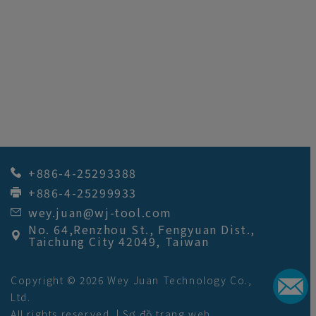
+886-4-25293388
+886-4-25299933
wey.juan@wj-tool.com
No. 64,Renzhou St.
,
Fengyuan Dist.
,
Taichung City
42049
,
Taiwan
Copyright © 2026
Wey Juan Technology Co.,
Ltd.
All rights reserved. |
Sơ đồ trang web