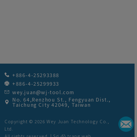
+886-4-25293388
+886-4-25299933
wey.juan@wj-tool.com
No. 64,Renzhou St.
,
Fengyuan Dist.
,
Taichung City
42049
,
Taiwan
Copyright © 2026
Wey Juan Technology Co.,
Ltd.
All rights reserved. |
Sơ đồ trang web