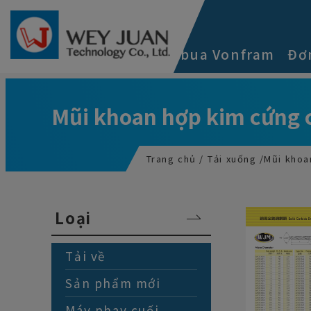
Bảng quản lý cookie
Về chúng tôi
Cacbua Vonfram
Đơ
Mũi khoan hợp kim cứng 
Trang chủ
Tải xuống
Mũi khoa
Loại
Tải về
Sản phẩm mới
Máy phay cuối