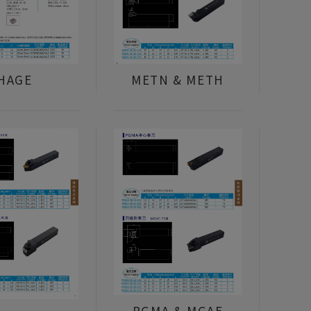
METN & METH
HAGE
PGMA & MGAE