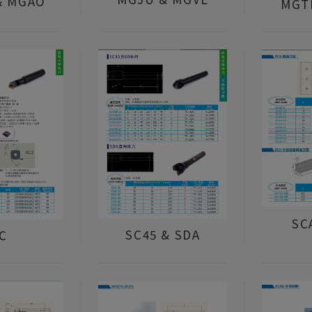
& MGAO
MGT
SC
SC45 & SDA
C