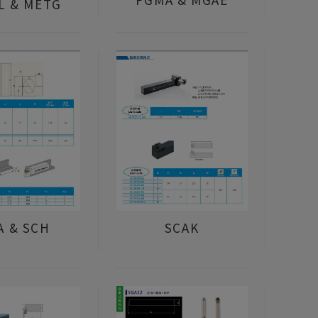
L & METG
A & SCH
SCAK