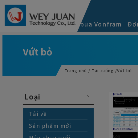
Bảng quản lý cookie
Về chúng tôi
Cacbua Vonfram
Đơ
Vứt bỏ
Trang chủ
Tải xuống
Vứt bỏ
Loại
Tải về
Sản phẩm mới
Máy phay cuối