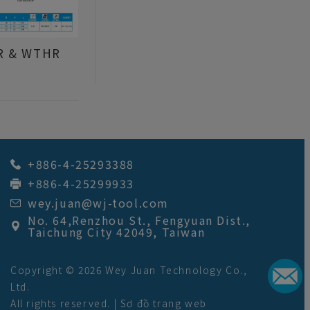
R & WTHR
+886-4-25293388
+886-4-25299933
wey.juan@wj-tool.com
No. 64,Renzhou St.
,
Fengyuan Dist.
,
Taichung City
42049
,
Taiwan
Copyright © 2026
Wey Juan Technology Co.,
Ltd.
All rights reserved. |
Sơ đồ trang web