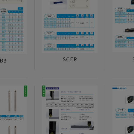
SCER
B3