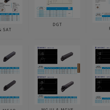
DGT
& SAT
MGJU & MGVE